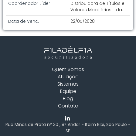
Coordenador Líder
Distribuidora de Títulos e
Valores Mobiliários Ltda.
Data de Venc.
22/05/2028
Quem Somos
Atuação
Sistemas
Equipe
Blog
Contato
Rua Minas de Prata n° 30 , 8° Andar - Itaim Bibi, São Paulo -
SP