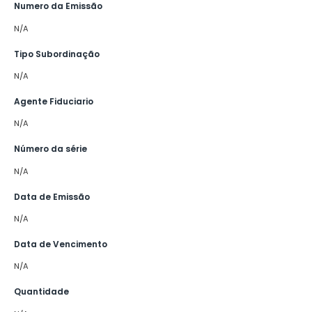
Numero da Emissão
N/A
Tipo Subordinação
N/A
Agente Fiduciario
N/A
Número da série
N/A
Data de Emissão
N/A
Data de Vencimento
N/A
Quantidade