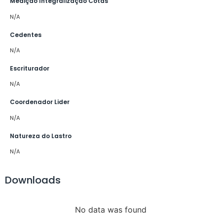
Medição Integralização Cotas
N/A
Cedentes
N/A
Escriturador
N/A
Coordenador Lider
N/A
Natureza do Lastro
N/A
Downloads
No data was found