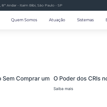
 8° Andar - Itaim Bibi, São Paulo - SP
Quem Somos
Atuação
Sistemas
io Sem Comprar um
O Poder dos CRIs n
Saiba mais