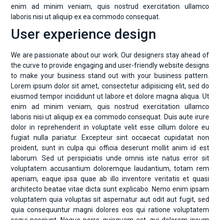
enim ad minim veniam, quis nostrud exercitation ullamco
laboris nisi ut aliquip ex ea commodo consequat.
User experience design
We are passionate about our work. Our designers stay ahead of
the curve to provide engaging and user-friendly website designs
to make your business stand out with your business pattern.
Lorem ipsum dolor sit amet, consectetur adipisicing elit, sed do
eiusmod tempor incididunt ut labore et dolore magna aliqua. Ut
enim ad minim veniam, quis nostrud exercitation ullamco
laboris nisi ut aliquip ex ea commodo consequat. Duis aute irure
dolor in reprehenderit in voluptate velit esse cillum dolore eu
fugiat nulla pariatur. Excepteur sint occaecat cupidatat non
proident, sunt in culpa qui officia deserunt mollit anim id est
laborum. Sed ut perspiciatis unde omnis iste natus error sit
voluptatem accusantium doloremque laudantium, totam rem
aperiam, eaque ipsa quae ab illo inventore veritatis et quasi
architecto beatae vitae dicta sunt explicabo. Nemo enim ipsam
voluptatem quia voluptas sit aspernatur aut odit aut fugit, sed
quia consequuntur magni dolores eos qui ratione voluptatem
sequi nesciunt. Neque porro quisquam est, qui dolorem ipsum