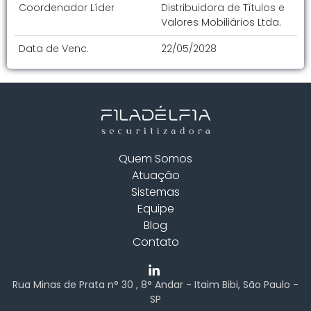
Coordenador Líder
Distribuidora de Títulos e
Valores Mobiliários Ltda.
Data de Venc.
22/05/2028
Quem Somos
Atuação
Sistemas
Equipe
Blog
Contato
Rua Minas de Prata n° 30 , 8° Andar - Itaim Bibi, São Paulo -
SP